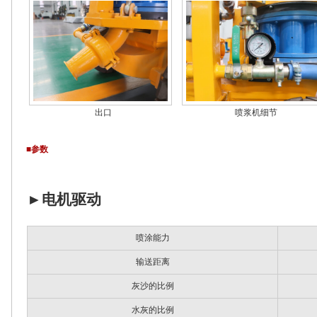
出口
喷浆机细节
■参数
►
电机驱动
喷涂能力
输送距离
灰沙的比例
水灰的比例