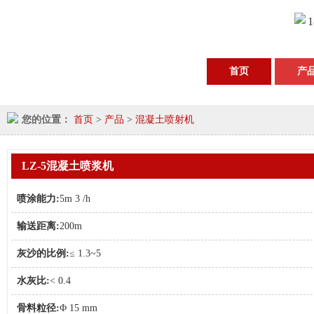
1
首页
产
您的位置：
首页
>
产品
>
混凝土喷射机
LZ-5混凝土喷浆机
喷涂能力:
5m 3 /h
输送距离:
200m
灰沙的比例:
≤ 1.3~5
水灰比:
< 0.4
骨料粒径:
Φ 15 mm