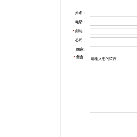
姓名 :
电话 :
*
邮箱 :
公司 :
国家:
*
留言: