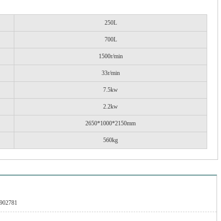
250L
700L
1500r/min
33r/min
7.5kw
2.2kw
2650*1000*2150mm
560kg
902781