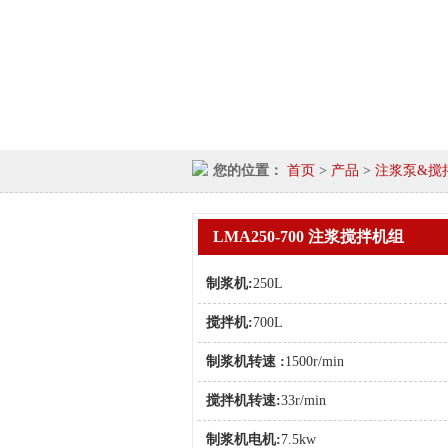
您的位置：
首页
>
产品
>
注浆泵&搅
LMA250-700 注浆搅拌机组
制浆机:
250L
搅拌机:
700L
制浆机转速 :
1500r/min
搅拌机转速:
33r/min
制浆机电机:
7.5kw