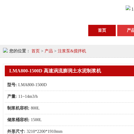
1
首页
产
您的位置：
首页
>
产品
>
注浆泵&搅拌机
LMA800-1500D 高速涡流膨润土水泥制浆机
型号:
LMA800-1500D
产量:
11~14m3/h
制浆机容积:
800L
储浆桶容积:
1500L
外形尺寸:
3210*2200*1910mm