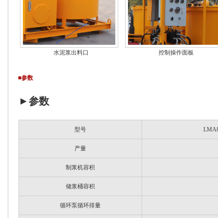
水泥浆出料口
控制操作面板
■参数
►
参数
型号
LMA8
产量
制浆机容积
储浆桶容积
循环泵循环排量