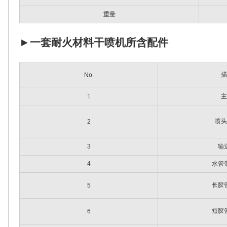
重量
►
一套耐火材料干喷机所含配件
描
No.
1
主
喷头
2
3
输
4
水管
长胶
5
短胶
6