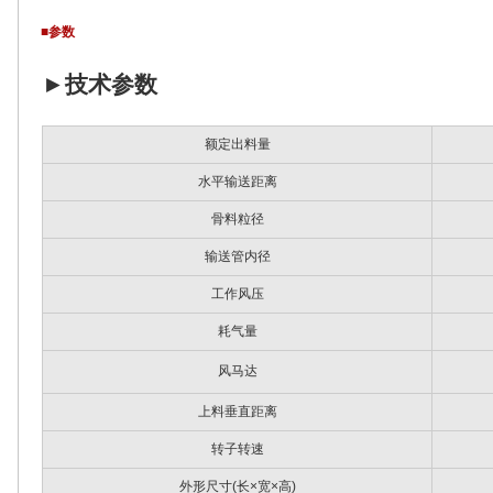
■参数
►
技术参数
额定出料量
水平输送距离
骨料粒径
输送管内径
工作风压
耗气量
风马达
上料垂直距离
转子转速
外形尺寸(长×宽×高)