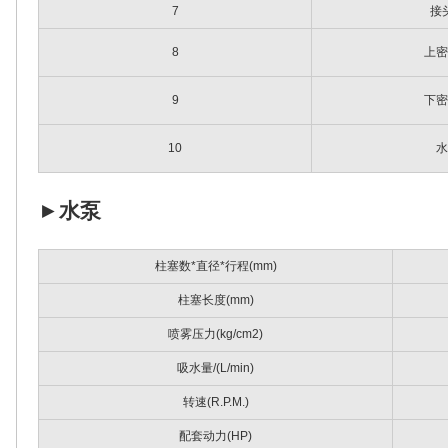
7
接
8
上密
9
下密
10
水
►
水泵
柱塞数*直径*行程(mm)
柱塞长度
(mm)
喷雾压力(kg/cm2)
吸水量/(L/min)
转速(R.P.M.)
配套动力(HP)