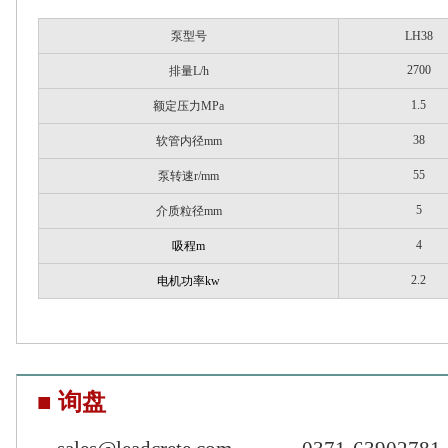
泵型号
LH38
2700
排量
L/h
1.5
额定压力
MPa
38
软管内径
mm
55
泵转速
r/mm
5
介质粒径
mm
4
吸程
m
2.2
电机功率
kw
■ 询盘