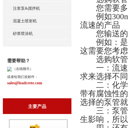
您需要多大
注浆泵&搅拌机
例如300m
混凝土喷射机
流速的产品
您输送的是
砂浆喷涂机
例如：是否
这需要您考虑
选购软管泵
需要帮助？
一：流速度
（在线聊天）
求来选择不同
或者给我们发邮件：
二：化学相
sales@leadcrete.com
带有腐蚀性的
选择的泵管就
主要产品
三：泵管的
生影响，所以
四：还有一