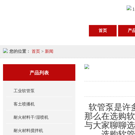
1
首页
产
您的位置：
首页
>
新闻
产品列表
工业软管泵
客土喷播机
软管泵是许
那么在选购软
耐火材料干/湿喷机
与大家聊聊选
耐火材料搅拌机
选购软管泵