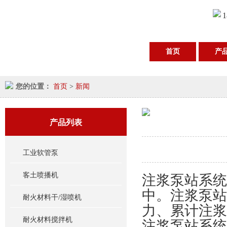
1
首页
产
您的位置：
首页
>
新闻
产品列表
工业软管泵
客土喷播机
注浆泵站系统
中。注浆泵站
耐火材料干/湿喷机
力、累计注浆
耐火材料搅拌机
注浆泵站系统