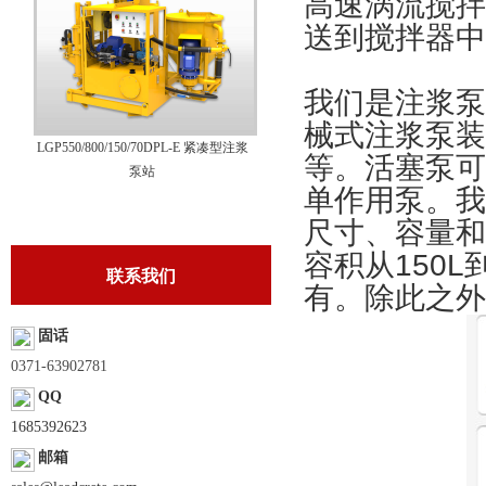
高速涡流搅拌
送到搅拌器中
我们是注浆泵
械式注浆泵装
LGP550/800/150/70DPL-E 紧凑型注浆
等。活塞泵可
泵站
单作用泵。
我
尺寸、容量和
容积从150L到
联系我们
有。除此之外
固话
0371-63902781
QQ
1685392623
邮箱