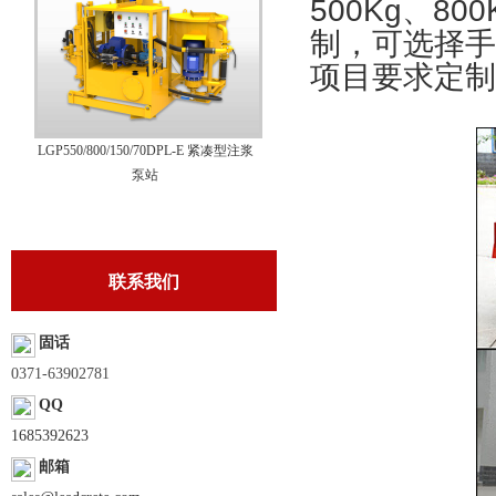
500Kg、8
制，可选择手
项目要求定制
LGP550/800/150/70DPL-E 紧凑型注浆
泵站
联系我们
固话
0371-63902781
QQ
1685392623
邮箱