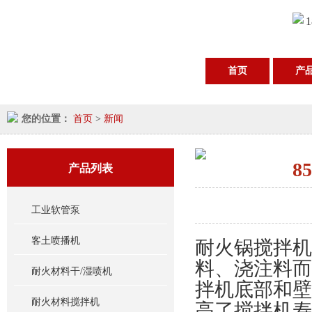
1
首页
产
您的位置：
首页
>
新闻
8
产品列表
工业软管泵
客土喷播机
耐火锅搅拌机
料、浇注料而
耐火材料干/湿喷机
拌机底部和壁
耐火材料搅拌机
高了搅拌机寿