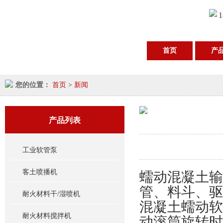
1
首页
产
您的位置：
首页
>
新闻
产品列表
工业软管泵
客土喷播机
蠕动混凝土输
管、料斗、驱
耐火材料干/湿喷机
混凝土蠕动软
耐火材料搅拌机
动滚筒旋转时