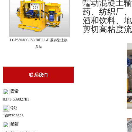
蠕动混凝土输
药、纺织厂、
酒和饮料、地
剪切高粘度流
LGP550/800/150/70DPL-E 紧凑型注浆
泵站
联系我们
固话
0371-63902781
QQ
1685392623
邮箱