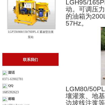
LGH95/1
动。可调压力范围
的油箱为200
57Hz。
LGP550/800/150/70DPL-E 紧凑型注浆
泵站
联系我们
固话
0371-63902781
QQ
LGM80/5
1685392623
壤灌浆、地基
邮箱
边坡线注浆等