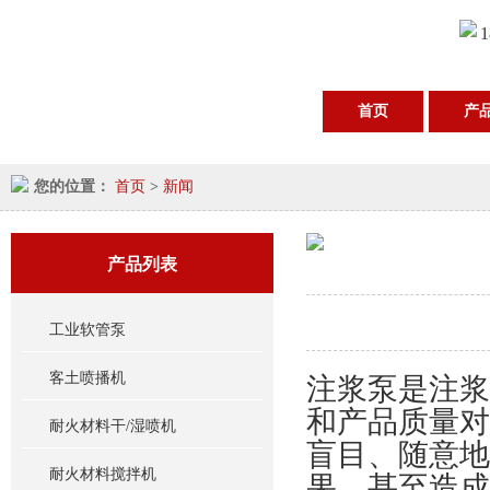
1
首页
产
您的位置：
首页
>
新闻
产品列表
工业软管泵
客土喷播机
注浆泵是注浆
和产品质量对
耐火材料干/湿喷机
盲目、随意地
耐火材料搅拌机
果，甚至造成