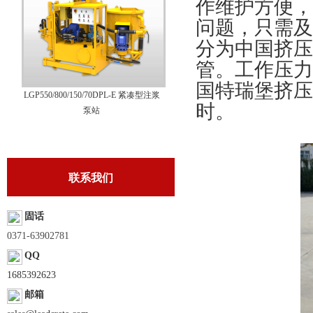
作维护方便，
问题，只需及
分为中国挤压
管。工作压力
国特瑞堡挤压
LGP550/800/150/70DPL-E 紧凑型注浆
时。
泵站
联系我们
固话
0371-63902781
QQ
1685392623
邮箱