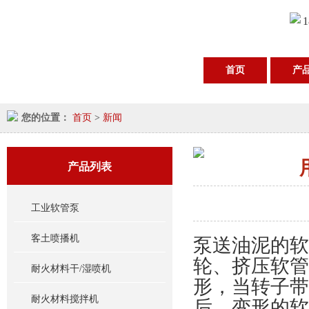
1
首页
产
您的位置：
首页
>
新闻
产品列表
工业软管泵
客土喷播机
泵送油泥的软
轮、挤压软管
耐火材料干/湿喷机
形，当转子带
耐火材料搅拌机
后，变形的软